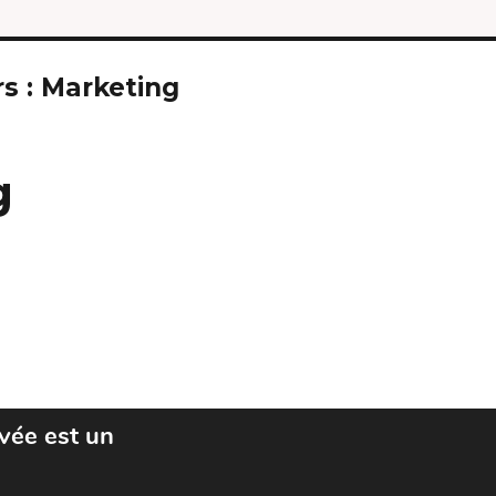
s :
Marketing
g
ivée est un