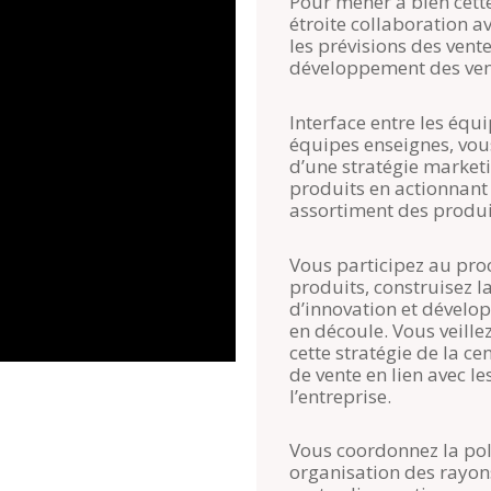
Pour mener à bien cette
étroite collaboration 
les prévisions des vente
développement des ven
Interface entre les équ
équipes enseignes, vous
d’une stratégie marketi
produits en actionnant d
assortiment des produi
Vous participez au pr
produits, construisez la
d’innovation et dévelo
en découle. Vous veille
cette stratégie de la ce
de vente en lien avec l
l’entreprise.
Vous coordonnez la pol
organisation des rayons