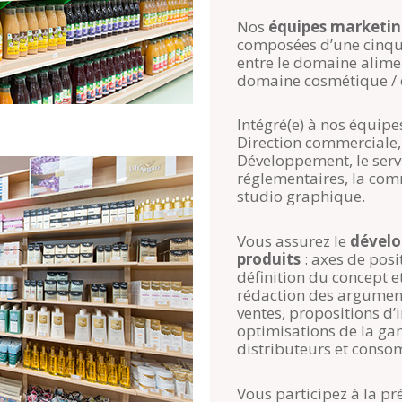
Nos
équipes marketi
composées d’une cinqua
entre le domaine aliment
domaine cosmétique / e
Intégré(e) à nos équipes
Direction commerciale,
Développement, le servic
réglementaires, la com
studio graphique.
Vous assurez le
dével
produits
: axes de pos
définition du concept et
rédaction des argument
ventes, propositions d’
optimisations de la ga
distributeurs et cons
Vous participez à la pr